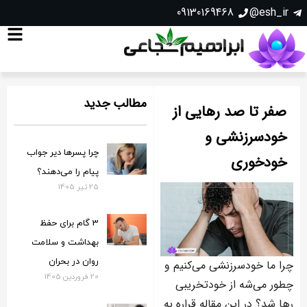
09130169468
esh_ir@
مطالب جدید
صفر تا صد رهایی از
خودسرزنشی و
چرا پسرها دیر جواب
خودخوری
پیام را می‌دهند؟
25 تیر 1405
3 گام برای حفظ
بهداشت و سلامت
روان در بحران
چرا ما خودسرزنشی می‌کنیم و
20 فروردین 1405
چطور می‌شه از خودتخریبی
رها شد؟ در این مقاله قراره به