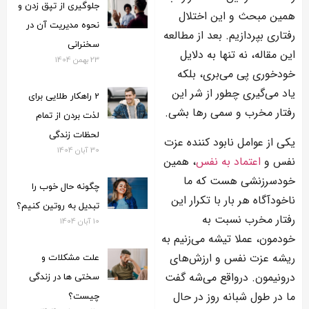
جلوگیری از تپق زدن و
همین مبحث و این اختلال
نحوه مدیریت آن در
رفتاری بپردازیم. بعد از مطالعه
سخنرانی
این مقاله، نه تنها به دلایل
23 بهمن 1404
خودخوری پی می‌بری، بلکه
یاد می‌گیری چطور از شر این
2 راهکار طلایی برای
رفتار مخرب و سمی رها بشی.
لذت بردن از تمام
لحظات زندگی
یکی از عوامل نابود کننده عزت
30 آبان 1404
نفس و
اعتماد به نفس
، همین
خودسرزنشی هست که ما
چگونه حال خوب را
ناخودآگاه هر بار با تکرار این
تبدیل به روتین کنیم؟
رفتار مخرب نسبت به
10 آبان 1404
خودمون، عملا تیشه می‌زنیم به
ریشه عزت نفس و ارزش‌های
علت مشکلات و
درونیمون. درواقع می‌شه گفت
سختی ها در زندگی
ما در طول شبانه روز در حال
چیست؟