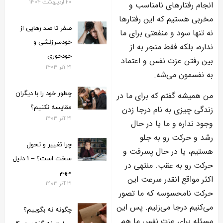
20 اردیبهشت 1404
انجام رفتارهای نامناسب و
مخربی هستیم که این رفتارها
صفر تا صد رهایی از
نه تنها سود و منفعتی برای ما
خودسرزنشی و
نداره، بلکه فقط منجر به از
خودخوری
بین رفتن عزت نفس و اعتماد
21 آذر 1403
به نفسمون می‌شه.
چطور خود را با دیگران
من همیشه گفتم که برای ما در
مقایسه نکنیم؟
زندگی چیزی به نام درجا زدن
21 آذر 1403
وجود نداره و ما یا در حال
رشد و حرکت رو به جلو
چرا تغییر و تحول
هستیم، یا در حال پسرفت و
سخت است؟ – 1 دلیل
حرکت رو به عقب. منتهی در
مهم
اکثر مواقع انقدر سرعت این
21 آذر 1403
حرکت نامحسوسه که ما تصور
می‌کنیم درجا می‌زنیم. پس این
چگونه نه بگوییم؟
مسئله برای عزت نفس ما هم